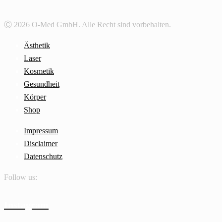
Ⓒ 2026 O-Med GmbH. Alle Recht sind vorbehalten.
Ästhetik
Laser
Kosmetik
Gesundheit
Körper
Shop
Impressum
Disclaimer
Datenschutz
Follow us:
Instagram