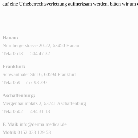
auf eine Urheberrechtsverletzung aufmerksam werden, bitten wir um
Hanau:
Nürnbergerstrasse 20-22, 63450 Hanau
Tel.:
06181 – 504 47 32
Frankfurt:
Schwanthaler Str.16, 60594 Frankfurt
Tel.:
069 – 757 98 397
Aschaffenburg:
Mergenbaumplatz 2, 63741 Aschaffenburg
Tel.:
06021 – 494 31 13
E-Mail:
info@derma-medical.de
Mobil:
0152 033 129 58