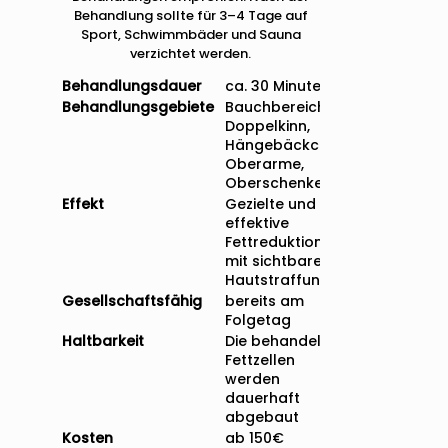
Behandlung sollte für 3–4 Tage auf
Sport, Schwimmbäder und Sauna
verzichtet werden.
Behandlungsdauer
ca. 30 Minuten
Behandlungsgebiete
Bauchbereich,
Doppelkinn,
Hängebäckchen,
Oberarme,
Oberschenkel
Effekt
Gezielte und
effektive
Fettreduktion
mit sichtbarer
Hautstraffung
Gesellschaftsfähig
bereits am
Folgetag
Haltbarkeit
Die behandelten
Fettzellen
werden
dauerhaft
abgebaut
Kosten
ab 150€