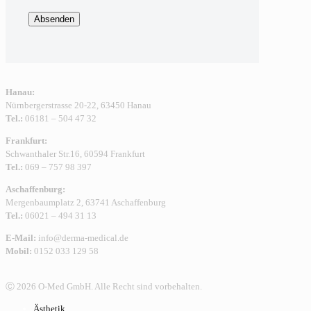
Hanau:
Nürnbergerstrasse 20-22, 63450 Hanau
Tel.:
06181 – 504 47 32
Frankfurt:
Schwanthaler Str.16, 60594 Frankfurt
Tel.:
069 – 757 98 397
Aschaffenburg:
Mergenbaumplatz 2, 63741 Aschaffenburg
Tel.:
06021 – 494 31 13
E-Mail:
info@derma-medical.de
Mobil:
0152 033 129 58
Ⓒ 2026 O-Med GmbH. Alle Recht sind vorbehalten.
Ästhetik